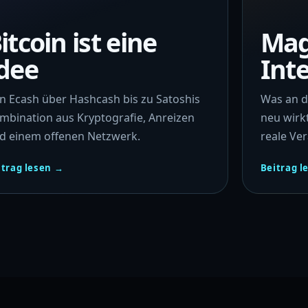
itcoin ist eine
Mag
dee
Int
n Ecash über Hashcash bis zu Satoshis
Was an d
mbination aus Kryptografie, Anreizen
neu wirk
d einem offenen Netzwerk.
reale Ve
itrag lesen →
Beitrag l