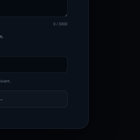
0 / 3000
n.
viert.
→