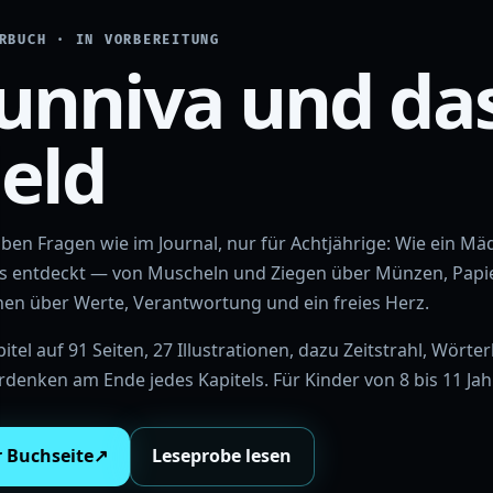
RBUCH · IN VORBEREITUNG
unniva und da
eld
lben Fragen wie im Journal, nur für Achtjährige: Wie ein 
s entdeckt — von Muscheln und Ziegen über Münzen, Papier
en über Werte, Verantwortung und ein freies Herz.
itel auf 91 Seiten, 27 Illustrationen, dazu Zeitstrahl, Wör
rdenken am Ende jedes Kapitels. Für Kinder von 8 bis 11 Jah
r Buchseite
↗
Leseprobe lesen