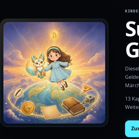
KINDE
S
G
Diese
Gelde
Märch
13 Kap
Weite
Zu