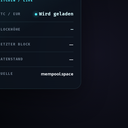
BITCOIN / LIVE
Wird geladen
BTC / EUR
—
BLOCKHÖHE
—
LETZTER BLOCK
—
DATENSTAND
mempool.space
QUELLE