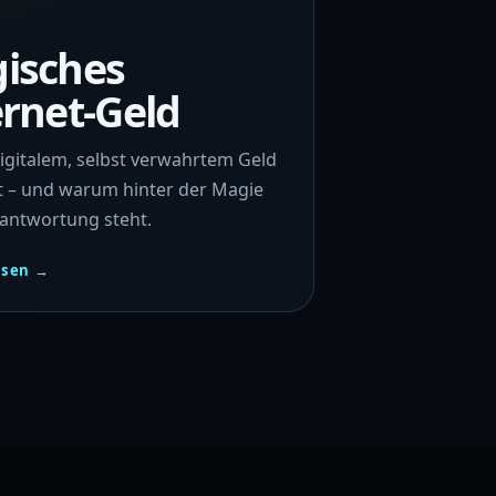
isches
ernet-Geld
igitalem, selbst verwahrtem Geld
t – und warum hinter der Magie
rantwortung steht.
esen →